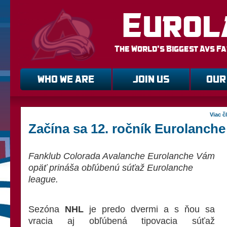
Eurol
The World's Biggest Avs F
WHO WE ARE
JOIN US
OUR
Viac č
Začína sa 12. ročník Eurolanch
Fanklub Colorada Avalanche Eurolanche Vám
opäť prináša obľúbenú súťaž Eurolanche
league.
Sezóna
NHL
je predo dvermi a s ňou sa
vracia aj obľúbená tipovacia súťaž