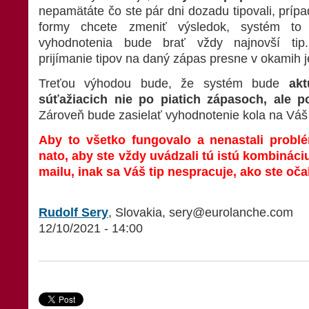
nepamätáte čo ste pár dni dozadu tipovali, príp
formy chcete zmeniť výsledok, systém to 
vyhodnotenia bude brať vždy najnovší tip
prijímanie tipov na daný zápas presne v okamih j
Treťou výhodou bude, že systém bude
akt
súťažiacich nie po piatich zápasoch, ale 
Zároveň bude zasielať vyhodnotenie kola na Váš 
Aby to všetko fungovalo a nenastali problé
nato, aby ste vždy uvádzali tú istú kombináci
mailu, inak sa Váš tip nespracuje, ako ste oča
Rudolf Sery
, Slovakia, sery@eurolanche.com
12/10/2021 - 14:00