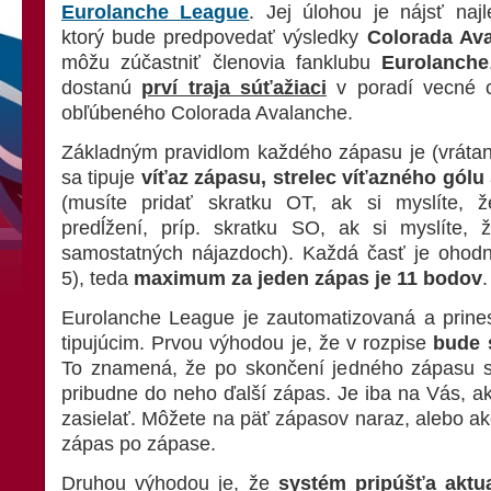
Eurolanche League
. Jej úlohou je nájsť najl
ktorý bude predpovedať výsledky
Colorada Av
môžu zúčastniť členovia fanklubu
Eurolanche
dostanú
prví traja súťažiaci
v poradí vecné c
obľúbeného Colorada Avalanche.
Základným pravidlom každého zápasu je (vrátane 
sa tipuje
víťaz zápasu, strelec víťazného gólu
(musíte pridať skratku OT, ak si myslíte, 
predĺžení, príp. skratku SO, ak si myslíte,
samostatných nájazdoch). Každá časť je ohodn
5), teda
maximum za jeden zápas je 11 bodov
.
Eurolanche League je zautomatizovaná a prines
tipujúcim. Prvou výhodou je, že v rozpise
bude 
To znamená, že po skončení jedného zápasu s
pribudne do neho ďalší zápas. Je iba na Vás, ak
zasielať. Môžete na päť zápasov naraz, alebo ak
zápas po zápase.
Druhou výhodou je, že
systém pripúšťa aktua