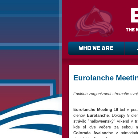
The 
WHO WE ARE
Eurolanche Meeti
Fanklub zorganizoval stretnutie svoj
Eurolanche Meeting 18
bol v por
členov
Eurolanche
. Dokopy 9 čle
strávilo "halloweenský" víkend v t
kde si dve večere za sebou mo
Colorada Avalanch
e v mimoriad