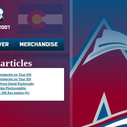
 2007
VER
MERCHANDISE
articles
rolanche on Tour XVI
rolanche on Tour XVI
 from David Puchovsky
vida Púchovského
o 100 Avs games (4.)