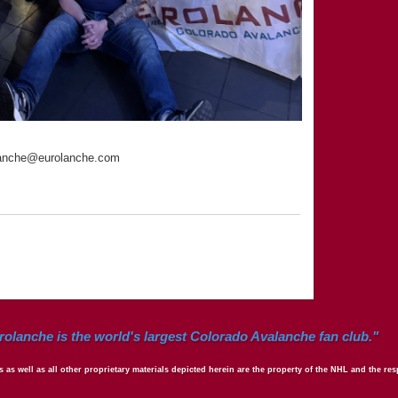
olanche@eurolanche.com
rolanche is the world's largest Colorado Avalanche fan club."
 as well as all other proprietary materials depicted herein are the property of the NHL and the r