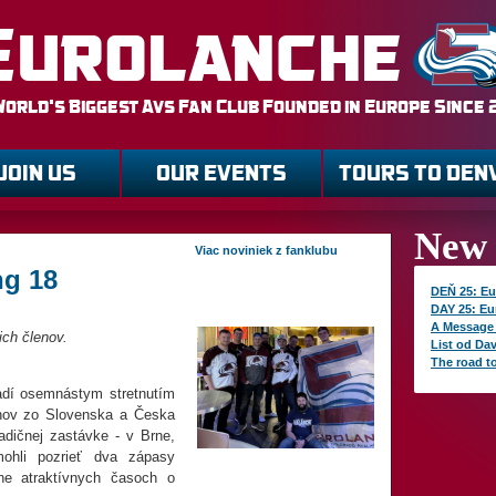
Eurolanche
World's Biggest Avs Fan Club Founded in Europe Since
JOIN US
OUR EVENTS
TOURS TO DEN
New 
Viac noviniek z fanklubu
ng 18
DEŇ 25: Eu
DAY 25: Eu
A Message
ich členov.
List od Da
The road t
adí osemnástym stretnutím
nov zo Slovenska a Česka
radičnej zastávke - v Brne,
hli pozrieť dva zápasy
ne atraktívnych časoch o