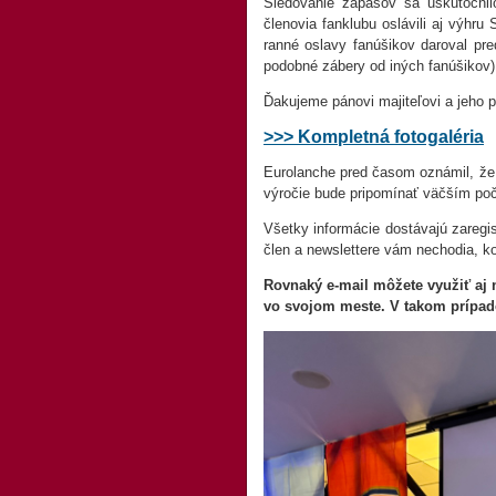
Sledovanie zápasov sa uskutočnil
členovia fanklubu oslávili aj výhru
ranné oslavy fanúšikov daroval pre
podobné zábery od iných fanúšikov)
Ďakujeme pánovi majiteľovi a jeho p
>>> Kompletná fotogaléria
Eurolanche pred časom oznámil, že 
výročie bude pripomínať väčším poč
Všetky informácie dostávajú zaregis
člen a newslettere vám nechodia, k
Rovnaký e-mail môžete využiť aj n
vo svojom meste. V takom prípade