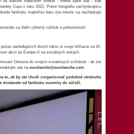
o na ďalšom tradičnom mieste - Aréna Sport Bar - kde
 Stanley Cupu v roku 2022. Práve fotografiu zachytávajúcu
dseda fanklubu majiteľovi baru (na mieste sa nachádzajú
.
ersonálu za ďalší výborný zážitok a pohostinnosť.
počas nasledujúcich dvoch rokov si svoje blížiacie sa 20.
tom akcií po Európe či na sociálnych sieťach.
trovaní členovia do svojich e-mailových schránok - ak ste
ontaktujte nás na
eurolanche@eurolanche.com
.
a to, ak by ste chceli zorganizovať podobné stretnutie
 dostanete od fanklubu suveníry do súťaží.