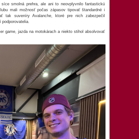
íce smolná prehra, ale ani to neovplyvnilo fantastickú
nklubu mali možnosť počas zápasov tipovať štandardné i
ať tak suveníry Avalanche, ktoré pre nich zabezpečil
 podporovatelia.
er game, jazda na motokárach a niekto stihol absolvovať