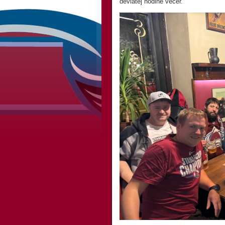
deviatej hodine večer.