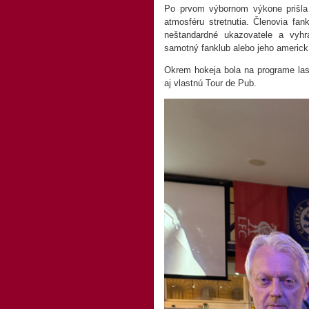
Po prvom výbornom výkone prišla s
atmosféru stretnutia. Členovia fa
neštandardné ukazovatele a vyhr
samotný fanklub alebo jeho americkí
Okrem hokeja bola na programe las
aj vlastnú Tour de Pub.